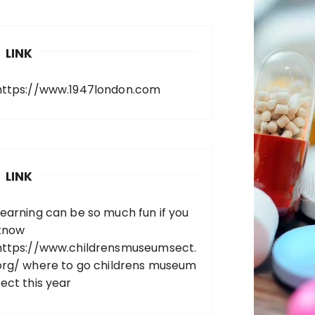
LINK
https://www.1947london.com
LINK
Learning can be so much fun if you
know
https://www.childrensmuseumsect.
org/
where to go childrens museum
sect this year