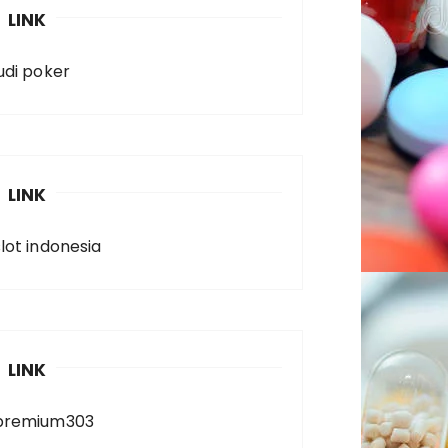
LINK
judi poker
LINK
slot indonesia
LINK
premium303