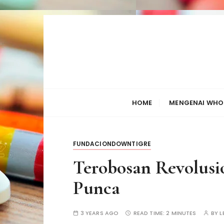
S
k
i
p
t
o
c
HOME
MENGENAI WHO
o
n
t
FUNDACIONDOWNTIGRE
e
n
Terobosan Revolusi
t
Punca
3 YEARS AGO
READ TIME:
2 MINUTES
BY
L