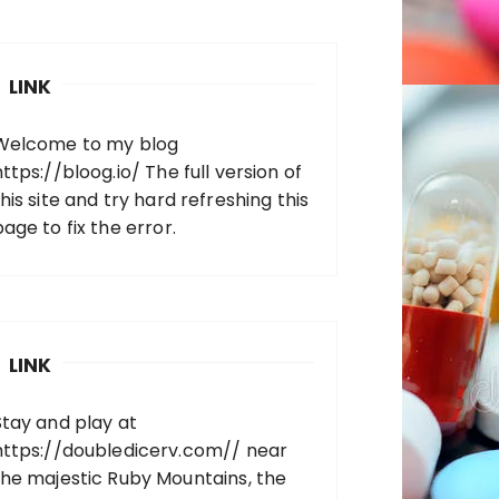
LINK
Welcome to my blog
https://bloog.io/
The full version of
his site and try hard refreshing this
page to fix the error.
LINK
Stay and play at
https://doubledicerv.com//
near
the majestic Ruby Mountains, the