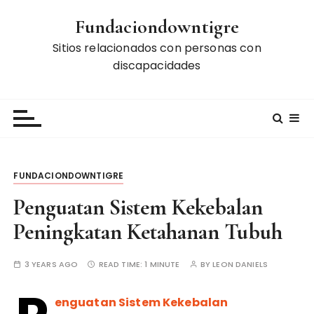
S
Fundaciondowntigre
k
i
Sitios relacionados con personas con
p
discapacidades
t
o
c
o
n
t
FUNDACIONDOWNTIGRE
e
n
Penguatan Sistem Kekebalan
t
Peningkatan Ketahanan Tubuh
3 YEARS AGO
READ TIME:
1 MINUTE
BY
LEON DANIELS
enguatan Sistem Kekebalan