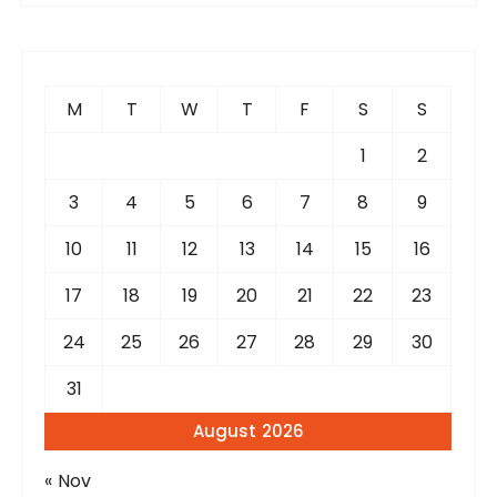
r
c
h
f
M
T
W
T
F
S
S
o
r
1
2
:
3
4
5
6
7
8
9
10
11
12
13
14
15
16
17
18
19
20
21
22
23
24
25
26
27
28
29
30
31
August 2026
« Nov