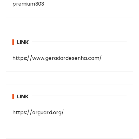
premium303
LINK
https://www.geradordesenha.com/
LINK
https://arguard.org/