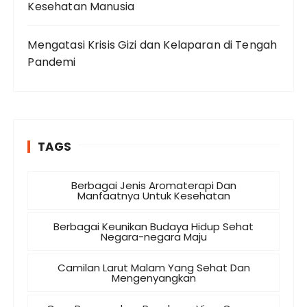
Kesehatan Manusia
Mengatasi Krisis Gizi dan Kelaparan di Tengah
Pandemi
TAGS
Berbagai Jenis Aromaterapi Dan
Manfaatnya Untuk Kesehatan
Berbagai Keunikan Budaya Hidup Sehat
Negara-negara Maju
Camilan Larut Malam Yang Sehat Dan
Mengenyangkan