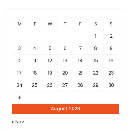
c
h
f
M
T
W
T
F
S
S
o
r
1
2
:
3
4
5
6
7
8
9
10
11
12
13
14
15
16
17
18
19
20
21
22
23
24
25
26
27
28
29
30
31
August 2026
« Nov