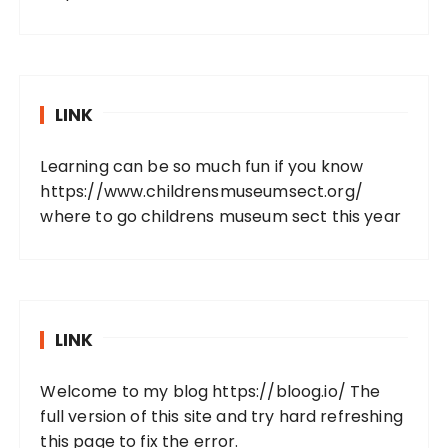
LINK
Learning can be so much fun if you know
https://www.childrensmuseumsect.org/
where to go childrens museum sect this year
LINK
Welcome to my blog
https://bloog.io/
The
full version of this site and try hard refreshing
this page to fix the error.