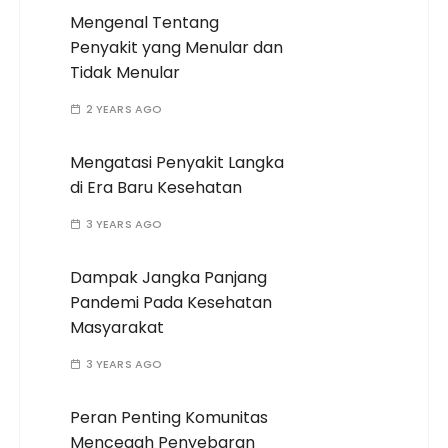
Mengenal Tentang
Penyakit yang Menular dan
Tidak Menular
2 YEARS AGO
Mengatasi Penyakit Langka
di Era Baru Kesehatan
3 YEARS AGO
Dampak Jangka Panjang
Pandemi Pada Kesehatan
Masyarakat
3 YEARS AGO
Peran Penting Komunitas
Mencegah Penyebaran