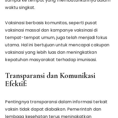
sampai ke tempat yang membutuhkannya dalam
waktu singkat.
Vaksinasi berbasis komunitas, seperti pusat
vaksinasi massal dan kampanye vaksinasi di
tempat-tempat umum, juga telah menjadi fokus
utama. Hal ini bertujuan untuk mencapai cakupan
vaksinasi yang lebih luas dan meningkatkan
kepatuhan masyarakat terhadap imunisasi.
Transparansi dan Komunikasi
Efektif:
Pentingnya transparansi dalam informasi terkait
vaksin tidak dapat diabaikan. Pemerintah dan
lembaga kesehatan terus meningkatkan