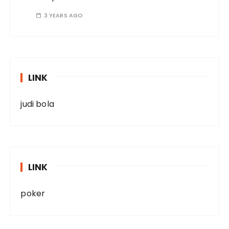
3 YEARS AGO
LINK
judi bola
LINK
poker