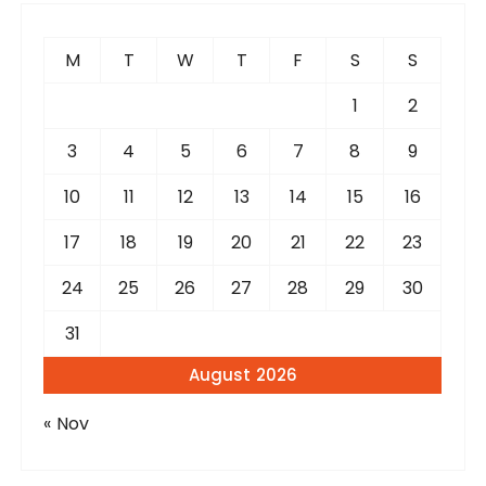
h
f
M
T
W
T
F
S
S
o
r
1
2
:
3
4
5
6
7
8
9
10
11
12
13
14
15
16
17
18
19
20
21
22
23
24
25
26
27
28
29
30
31
August 2026
« Nov