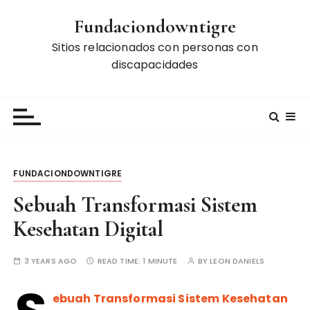
S
Fundaciondowntigre
k
i
Sitios relacionados con personas con
p
discapacidades
t
o
c
o
n
t
FUNDACIONDOWNTIGRE
e
n
Sebuah Transformasi Sistem
t
Kesehatan Digital
3 YEARS AGO
READ TIME:
1 MINUTE
BY
LEON DANIELS
ebuah Transformasi Sistem Kesehatan