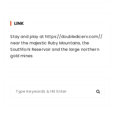
LINK
Stay and play at
https://doubledicerv.com//
near the majestic Ruby Mountains, the
Southfork Reservoir and the large northern
gold mines
S
e
a
r
c