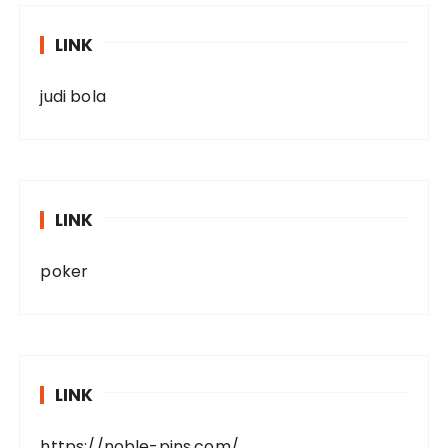
LINK
judi bola
LINK
poker
LINK
https://noble-pins.com/