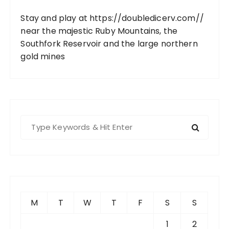
Stay and play at
https://doubledicerv.com//
near the majestic Ruby Mountains, the
Southfork Reservoir and the large northern
gold mines
S
e
a
r
c
h
f
M
T
W
T
F
S
S
o
r
1
2