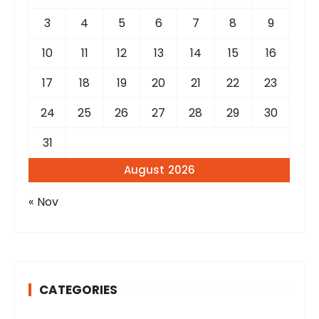
:
3
4
5
6
7
8
9
10
11
12
13
14
15
16
17
18
19
20
21
22
23
24
25
26
27
28
29
30
31
August 2026
« Nov
CATEGORIES