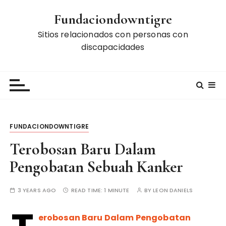
S
Fundaciondowntigre
k
i
Sitios relacionados con personas con
p
discapacidades
t
o
c
o
n
t
FUNDACIONDOWNTIGRE
e
n
Terobosan Baru Dalam
t
Pengobatan Sebuah Kanker
3 YEARS AGO
READ TIME:
1 MINUTE
BY
LEON DANIELS
erobosan Baru Dalam Pengobatan