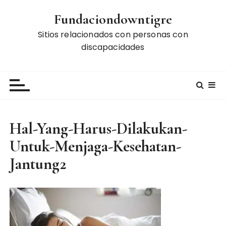
S
Fundaciondowntigre
k
i
Sitios relacionados con personas con
p
discapacidades
t
o
c
o
n
t
Hal-Yang-Harus-Dilakukan-
e
Untuk-Menjaga-Kesehatan-
n
t
Jantung2