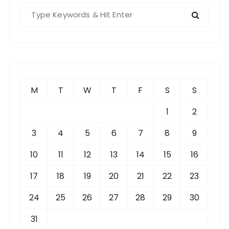
S
e
a
r
c
h
f
M
T
W
T
F
S
S
o
r
1
2
:
3
4
5
6
7
8
9
10
11
12
13
14
15
16
17
18
19
20
21
22
23
24
25
26
27
28
29
30
31