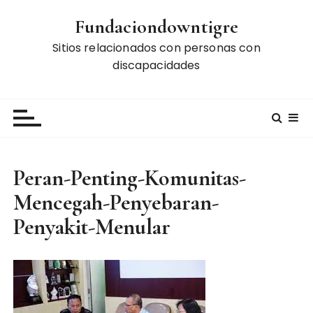
S
Fundaciondowntigre
k
i
Sitios relacionados con personas con
p
discapacidades
t
o
c
o
n
t
Peran-Penting-Komunitas-
e
Mencegah-Penyebaran-
n
t
Penyakit-Menular