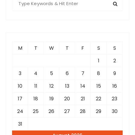
e
a
r
c
h
f
M
T
W
T
F
S
S
o
r
1
2
:
3
4
5
6
7
8
9
10
11
12
13
14
15
16
17
18
19
20
21
22
23
24
25
26
27
28
29
30
31