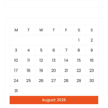
a
r
c
h
f
M
T
W
T
F
S
S
o
r
1
2
:
3
4
5
6
7
8
9
10
11
12
13
14
15
16
17
18
19
20
21
22
23
24
25
26
27
28
29
30
31
August 2026