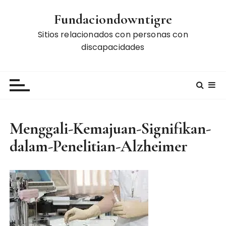
S
Fundaciondowntigre
k
i
Sitios relacionados con personas con
p
discapacidades
t
o
c
o
n
t
Menggali-Kemajuan-Signifikan-
e
dalam-Penelitian-Alzheimer
n
t