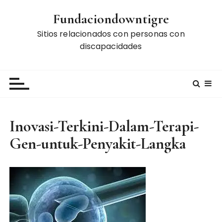
S
Fundaciondowntigre
k
i
Sitios relacionados con personas con
p
discapacidades
t
o
c
o
n
t
Inovasi-Terkini-Dalam-Terapi-
e
Gen-untuk-Penyakit-Langka
n
t