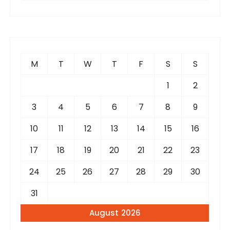
a
r
c
h
f
M
T
W
T
F
S
S
o
r
1
2
:
3
4
5
6
7
8
9
10
11
12
13
14
15
16
17
18
19
20
21
22
23
24
25
26
27
28
29
30
31
August 2026